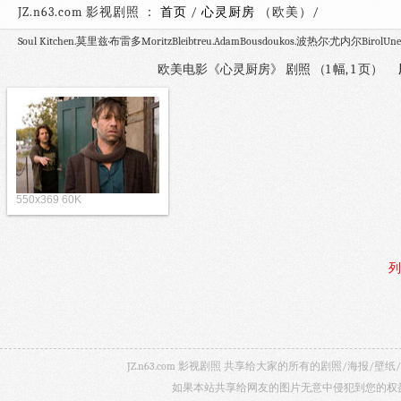
JZ.n63.com 影视剧照 ：
首页
/
心灵厨房
（欧美）
Soul Kitchen.莫里兹·布雷多MoritzBleibtreu.AdamBousdoukos.波热尔·尤内尔BirolUne
欧美电影《心灵厨房》 剧照 （1 幅, 1 页）
550x369 60K
列
JZ.n63.com 影视剧照 共享给大家的所有的剧照/海
如果本站共享给网友的图片无意中侵犯到您的权益，