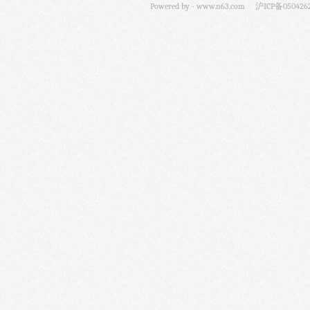
Powered by -
www.n63.com
沪ICP备050426