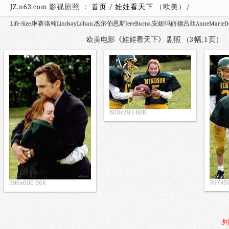
JZ.n63.com 影视剧照 ：
首页
/
娃娃看天下
（欧美）
Life-Size.琳赛·洛翰LindsayLohan.杰尔·伯恩斯JereBurns.安妮·玛丽·德吕丝AnneMarieDe
欧美电影《娃娃看天下》 剧照 （3 幅, 1 页
600x393 88K
397x6
396x600 66K
列