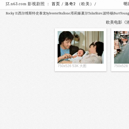
JZ.n63.com 影视剧照 ：
首页
/
洛奇2
（欧美）/
明
Rocky II.西尔维斯特·史泰龙SylvesterStallone.塔莉娅·夏尔TaliaShire.波特·杨BurtYoun
欧美电影《洛奇
750x526 53K 大图
750x528