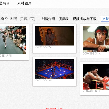
星写真
素材图库
g
2》 剧照 （7 幅, 1 页）
剧情介绍
演员表
视频播放与下载
支持
720x355 35K
600x393 34K
 98K 大图
720x355 54K
750x488 63K