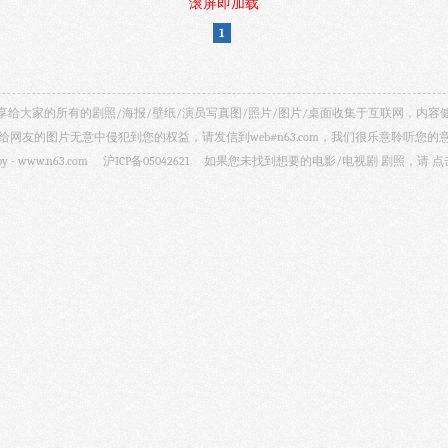
滚屏即加载
1
视剧照 共享给大家的所有的剧照/海报/壁纸/演员写真图/照片/图片/桌面收集于互联网，
给网友的图片无意中侵犯到您的权益，请发信到web#n63.com，我们很乐意聆听您的
by -
www.n63.com
沪ICP备05042621
如果您未找到想要的电影/电视剧 剧照，请
点