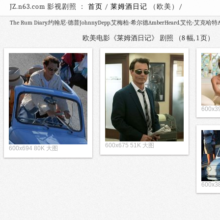
JZ.n63.com 影视剧照 ：
首页
/
莱姆酒日记
（欧美）
The Rum Diary.约翰尼-德普JohnnyDepp.艾梅柏-希尔德AmberHeard.艾伦-艾克哈特Aar
欧美电影《莱姆酒日记》 剧照 （8 幅, 1 页
600x3
600x675 51K 大图
600x694 80K 大图
600x3