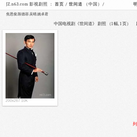
JZ.n63.com 影视剧照 ：
首页
/
世间道
（中国）/
焦恩俊.陈德容.吴晴.姚卓君
中国电视剧《世间道》 剧照 （1 幅, 1 页）
200x267 10K
列