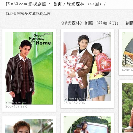
JZ.n63.com 影视剧照 ：
首页
/
绿光森林
（中国）
阮经天.宋智爱.立威廉.刘品言
《绿光森林》 剧照 （42 幅, 4 页）
剧
428x3
250x362 29K
300x457 38K