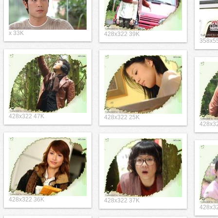
x 33K
428x322 39K
358x5
428x322 47K
428x322 25K
428x3
428x322 36K
428x322 37K
428x3