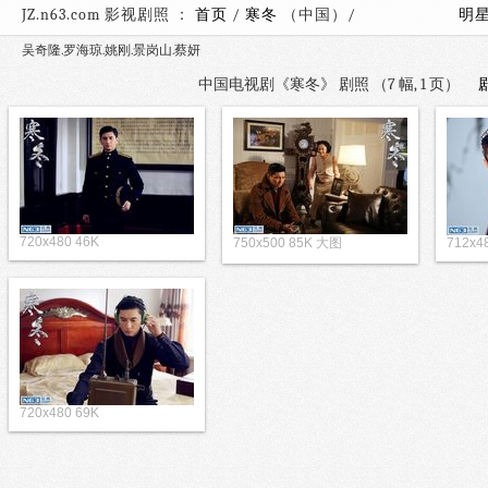
JZ.n63.com 影视剧照 ：
首页
/
寒冬
（中国）/
明
吴奇隆.罗海琼.姚刚.景岗山.蔡妍
中国电视剧《寒冬》 剧照 （7 幅, 1 页）
720x480 46K
750x500 85K 大图
712x4
720x480 69K