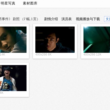
/
明星写真
素材图库
件》 剧照 （7 幅, 1 页）
剧情介绍
演员表
视频播放与下载
支
 14K
400x266 8K
400x266 12K
 4K