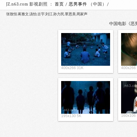
JZ.n63.com 影视剧照 ：
首页
/
恶男事件
（中国）
张致恒.蒋雅文.汤怡.古宇.刘江.孙力民.覃恩美.周家声
中国电影《恶男事
400x266 31K
400x266
160x106
195x130 5K