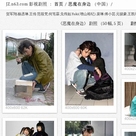
JZ.n63.com 影视剧照 ：
首页
/
恶魔在身边
（中国）
贺军翔.杨丞琳.王传.范筱梵.何笃霖.戈伟如.Yuki(增山裕纪).裴琳.傅小芸.元骏豪.王
《恶魔在身边》 剧照 （50 幅, 5 页）
剧
400x2
400x600 62K
400x600 60K
400x2