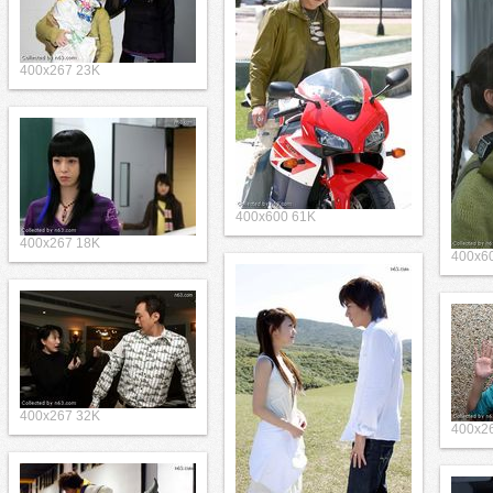
400x267 23K
400x600 61K
400x267 18K
400x6
400x267 32K
400x2