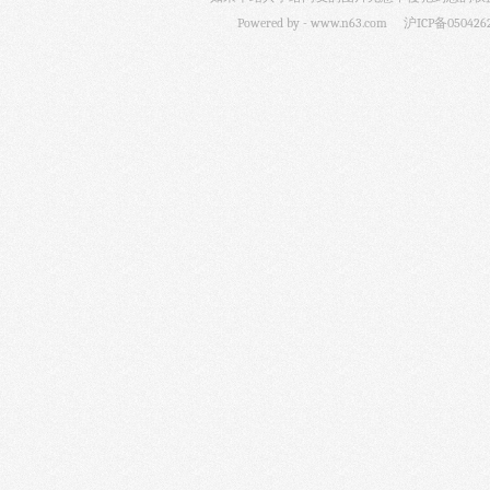
Powered by -
www.n63.com
沪ICP备050426