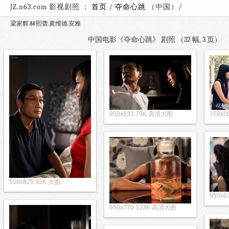
JZ.n63.com 影视剧照 ：
首页
/
夺命心跳
（中国）
梁家辉.林熙蕾.黄维德.安雅
中国电影《夺命心跳》 剧照 （32 幅, 3 页
950x633 79K 高清大图
750x5
550x825 92K 大图
950x
950x770 123K 高清大图