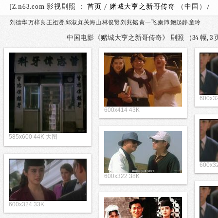
JZ.n63.com 影视剧照 ：
首页
/
赌城大亨之新哥传奇
（中
刘德华.万梓良.王祖贤.邱淑贞.关海山.林俊贤.刘兆铭.黄一飞.秦沛.鲍起静.童玲
中国电影《赌城大亨之新哥传奇》 剧照 （34 幅, 
600x3
600x414 43K
585x600 44K 大图
600x3
600x322 38K
600x324 33K