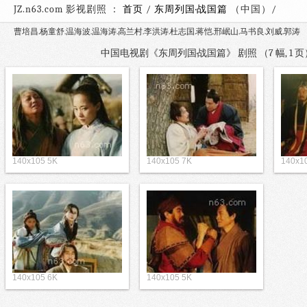
JZ.n63.com 影视剧照 ：
首页
/
东周列国·战国篇
（中国
曹培昌.杨童舒.温海波.温海涛.高兰村.李洪涛.杜志国.蒋恺.邢岷山.马书良.刘威.郭涛
中国电视剧《东周列国·战国篇》 剧照 （7 幅, 1
140x105 5K
140x105 7K
140x1
140x105 6K
140x105 5K