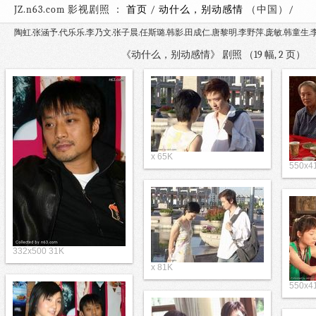
JZ.n63.com 影视剧照 ：
首页
/
动什么，别动感情
（中国
陶虹.张涵予.代乐乐.李乃文.张子晨.任斯璐.韩影.田成仁.唐黎明.李野萍.庞敏.韩童生.
《动什么，别动感情》 剧照 （19 幅, 2 页
x 65K
550x4
332x500 31K
x 81K
550x4