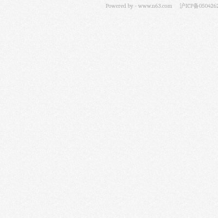
Powered by -
www.n63.com
沪ICP备050426