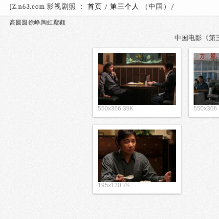
JZ.n63.com 影视剧照 ：
首页
/
第三个人
（中国）
高圆圆.徐峥.陶虹.鄢颇
中国电影《第三个
550x366 39K
550x366
195x130 7K