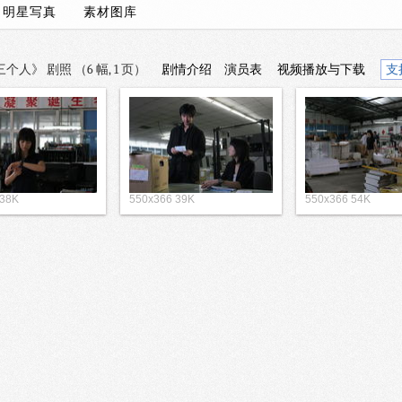
/
明星写真
素材图库
人》 剧照 （6 幅, 1 页）
剧情介绍
演员表
视频播放与下载
支
 38K
550x366 39K
550x366 54K