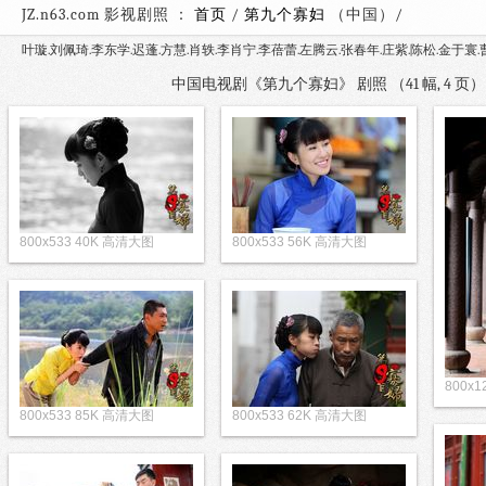
JZ.n63.com 影视剧照 ：
首页
/
第九个寡妇
（中国）
叶璇.刘佩琦.李东学.迟蓬.方慧.肖轶.李肖宁.李蓓蕾.左腾云.张春年.庄紫.陈松.金于寰.
中国电视剧《第九个寡妇》 剧照 （41 幅, 4 
800x533 40K 高清大图
800x533 56K 高清大图
800x
800x533 85K 高清大图
800x533 62K 高清大图