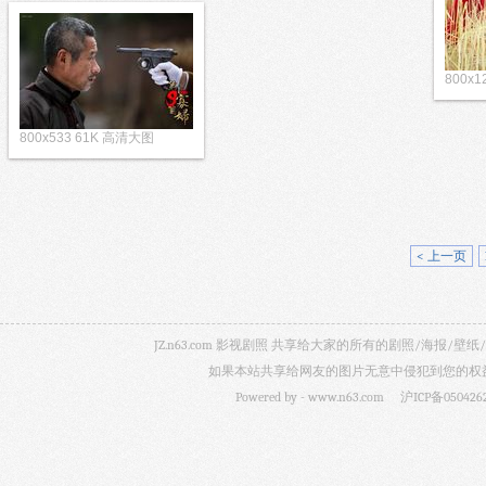
800x
800x533 61K 高清大图
< 上一页
JZ.n63.com 影视剧照 共享给大家的所有的剧照/海
如果本站共享给网友的图片无意中侵犯到您的权益，
Powered by -
www.n63.com
沪ICP备050426