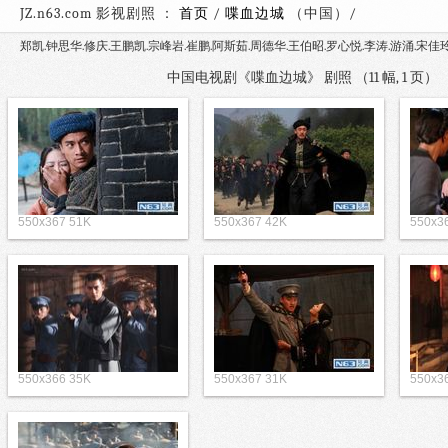
JZ.n63.com 影视剧照 ：
首页
/
喋血边城
（中国）
郑凯.钟思华.修庆.王鹏凯.宗峰岩.崔鹏.阿斯茹.周德华.王伯昭.罗心悦.李涛.游涌.宋佳玲
中国电视剧《喋血边城》 剧照 （11 幅, 1 页
550x367 51K
550x367 42K
550x3
550x366 35K
550x367 31K
550x3