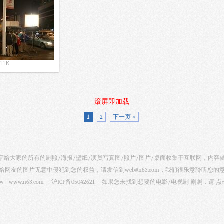
 11K
滚屏即加载
1
2
下一页 >
视剧照 共享给大家的所有的剧照/海报/壁纸/演员写真图/照片/图片/桌面收集于互联网，
给网友的图片无意中侵犯到您的权益，请发信到web#n63.com，我们很乐意聆听您的
by -
www.n63.com
沪ICP备05042621
如果您未找到想要的电影/电视剧 剧照，请
点