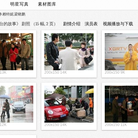
）/
明星写真
素材图库
静.赖特妮.梁晓鹏
故事》 剧照 （15 幅, 2 页）
剧情介绍
演员表
视频播放与下载
 13K
200x150 14K
200x150 9K
 12K
200x150 14K
200x150 11K