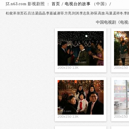
JZ.n63.com 影视剧照 ：
首页
/
电视台的故事
（中国
杜俊泽.张页石.吕洁.梁晶晶.李嘉诚.谢菲.方亮.刘浏.李志良.孙琛.高放.马潇.孟祥冬.李
中国电视剧《电视台的
200x150 13K
200x150
200x150 13K
200x150