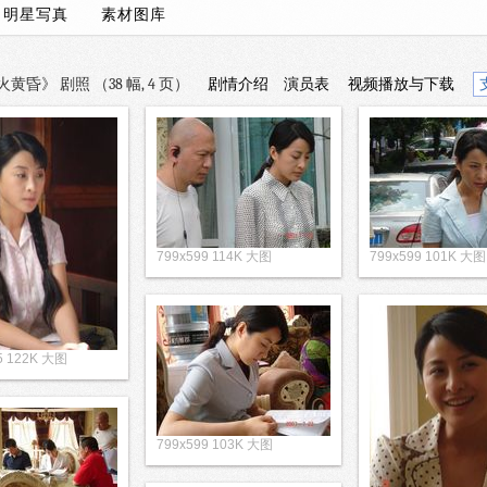
/
明星写真
素材图库
昏》 剧照 （38 幅, 4 页）
剧情介绍
演员表
视频播放与下载
799x599 114K 大图
799x599 101K 大图
5 122K 大图
799x599 103K 大图