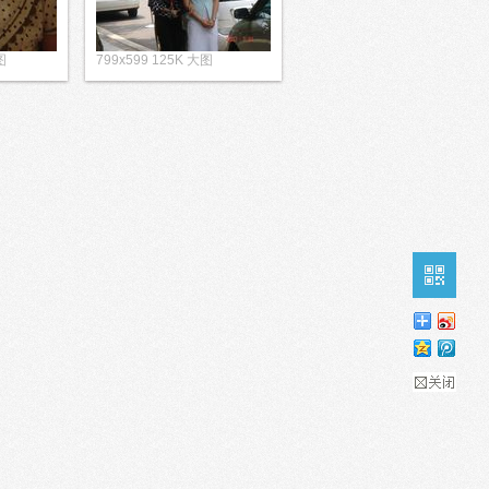
图
799x599 125K 大图