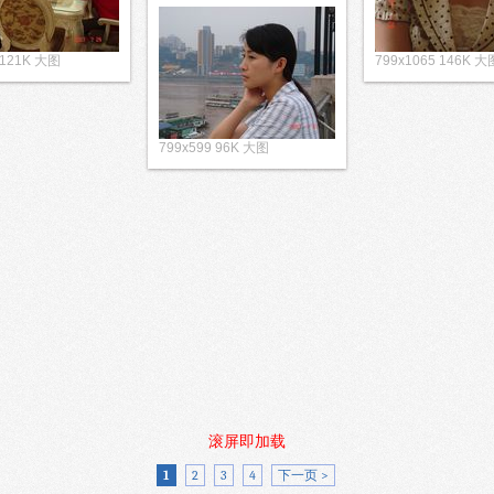
 121K 大图
799x1065 146K 大
799x599 96K 大图
滚屏即加载
1
2
3
4
下一页 >