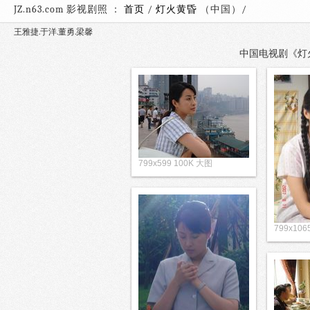
JZ.n63.com 影视剧照 ：
首页
/
灯火黄昏
（中国）
王雅捷.于洋.董勇.梁馨
中国电视剧《灯火黄
799x599 100K 大图
799x106