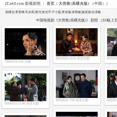
JZ.n63.com 影视剧照 ：
首页
/
大营救(高曙光版)
（中国
高曙光.李君峰.车永莉.黄河.徐光宇.于小磊.李佳璇.张明健.姚居德.任泽巍
中国电视剧《大营救(高曙光版)》 剧照 （23 幅, 
800x532 111K 高清大图
800x
768x576 63K 大图
800x532 73K 高清大图
800x
800x532 113K 高清大图