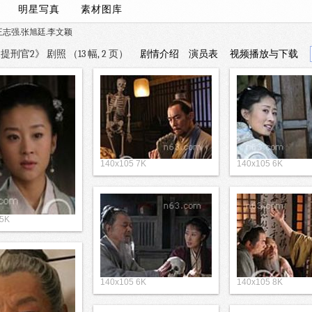
/
明星写真
素材图库
王志强.张旭廷.李文颖
官2》 剧照 （13 幅, 2 页）
剧情介绍
演员表
视频播放与下载
140x105 7K
140x105 6K
 5K
140x105 6K
140x105 8K