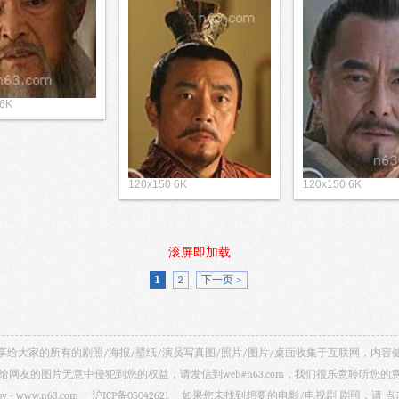
 6K
120x150 6K
120x150 6K
滚屏即加载
1
2
下一页 >
视剧照 共享给大家的所有的剧照/海报/壁纸/演员写真图/照片/图片/桌面收集于互联网，
给网友的图片无意中侵犯到您的权益，请发信到web#n63.com，我们很乐意聆听您的
by -
www.n63.com
沪ICP备05042621
如果您未找到想要的电影/电视剧 剧照，请
点