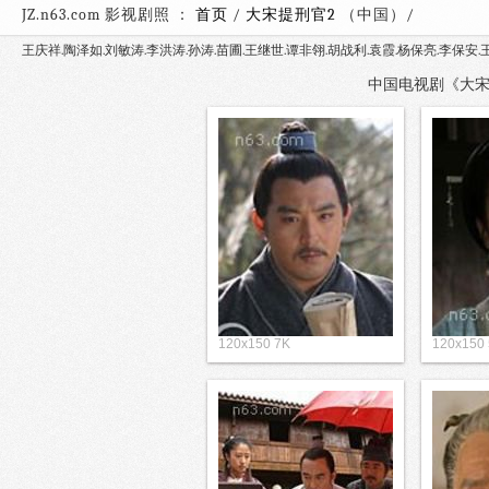
JZ.n63.com 影视剧照 ：
首页
/
大宋提刑官2
（中国）
王庆祥.陶泽如.刘敏涛.李洪涛.孙涛.苗圃.王继世.谭非翎.胡战利.袁霞.杨保亮.李保安.
中国电视剧《大宋提刑
120x150 7K
120x150