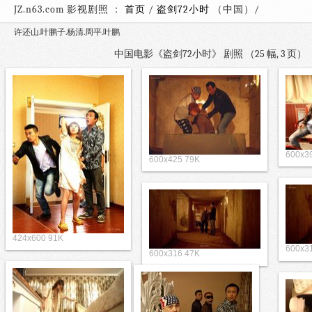
JZ.n63.com 影视剧照 ：
首页
/
盗剑72小时
（中国）
许还山.叶鹏子.杨清.周平.叶鹏
中国电影《盗剑72小时》 剧照 （25 幅, 3 页
600x3
600x425 79K
424x600 91K
600x3
600x316 47K