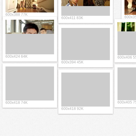
600x388 77K
600x3
600x411 83K
600x424 64K
600x4
600x394 45K
600x4
600x418 74K
600x418 92K