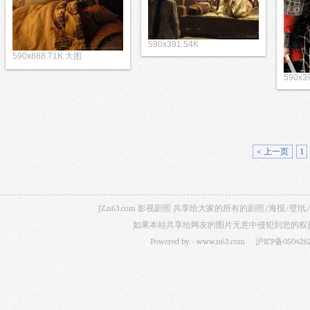
590x391 54K
590x888 71K 大图
590x3
< 上一页
1
JZ.n63.com 影视剧照 共享给大家的所有的剧照/海
如果本站共享给网友的图片无意中侵犯到您的权益，
Powered by -
www.n63.com
沪ICP备050426