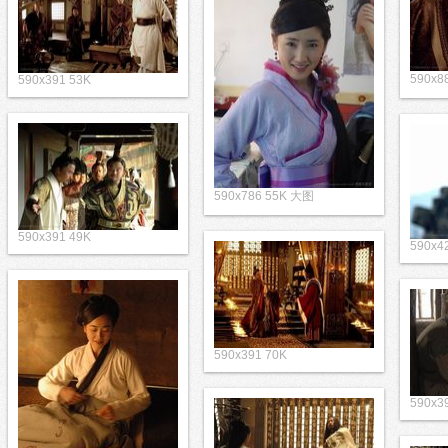
590x8
590x391 53K
590x786 55K 大图
590x391 49K
590x4
590x391 70K
590x3