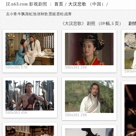
JZ.n63.com 影视剧照 ：
首页
/
大汉悲歌
（中国）
左小青.牛飘.陈虹池.张秋歌.贾妮.晋松.战菁
《大汉悲歌》 剧照 （59 幅, 5 页）
剧
590x391 57K
590x391 26K
590x4
590x363 45K
590x391 29K