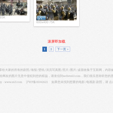
 65K
600x400 75K
滚屏即加载
1
2
下一页 >
视剧照 共享给大家的所有的剧照/海报/壁纸/演员写真图/照片/图片/桌面收集于互联网，
给网友的图片无意中侵犯到您的权益，请发信到web#n63.com，我们很乐意聆听您的
by -
www.n63.com
沪ICP备05042621
如果您未找到想要的电影/电视剧 剧照，请
点