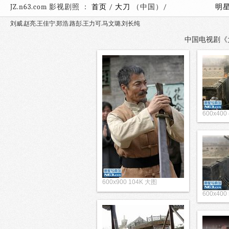
JZ.n63.com 影视剧照 ：
首页
/
大刀
（中国）/
明
刘威.赵亮.王佳宁.郑浩.路彭.王力可.马文璐.刘长纯
中国电视剧《大
600x400
600x900 104K 大图
600x400