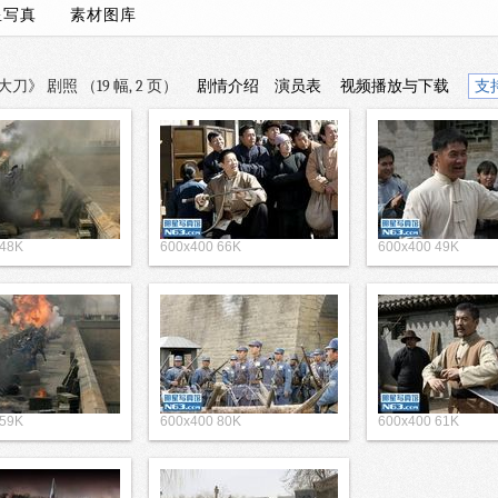
星写真
素材图库
刀》 剧照 （19 幅, 2 页）
剧情介绍
演员表
视频播放与下载
支
 48K
600x400 66K
600x400 49K
 59K
600x400 80K
600x400 61K