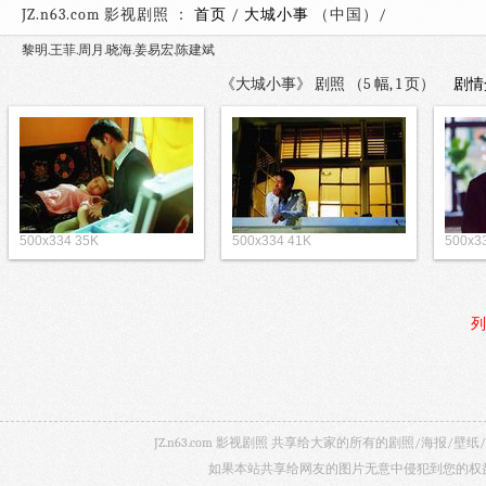
JZ.n63.com 影视剧照 ：
首页
/
大城小事
（中国）
黎明.王菲.周月.晓海.姜易宏.陈建斌
《大城小事》 剧照 （5 幅, 1 页）
剧情
500x334 35K
500x334 41K
500x3
列
JZ.n63.com 影视剧照 共享给大家的所有的剧照/海
如果本站共享给网友的图片无意中侵犯到您的权益，