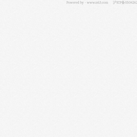
Powered by -
www.n63.com
沪ICP备050426