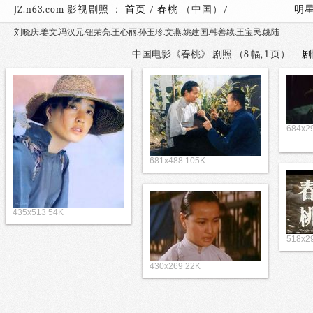
JZ.n63.com 影视剧照 ：
首页
/
春桃
（中国）/
明
刘晓庆.姜文.冯汉元.钮荣亮.王心丽.孙玉珍.文燕.姚建国.韩善续.王宝民.姚陆
中国电影《春桃》 剧照 （8 幅, 1 页）
剧
684x2
681x488 105K
435x513 54K
518x2
430x269 22K