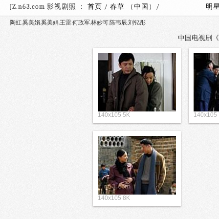
JZ.n63.com 影视剧照 ：
首页
/
春草
（中国）/
明
陶虹.奚美娟.奚美娟.王雷.何政军.林妙可.陈韦辰.刘钇彤
中国电视剧《春
140x105 5K
140x105
140x105 8K