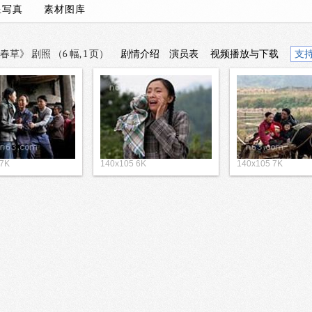
星写真
素材图库
草》 剧照 （6 幅, 1 页）
剧情介绍
演员表
视频播放与下载
支
 7K
140x105 6K
140x105 7K