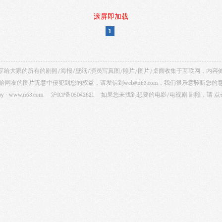
滚屏即加载
1
视剧照 共享给大家的所有的剧照/海报/壁纸/演员写真图/照片/图片/桌面收集于互联网，
给网友的图片无意中侵犯到您的权益，请发信到web#n63.com，我们很乐意聆听您的
by -
www.n63.com
沪ICP备05042621
如果您未找到想要的电影/电视剧 剧照，请
点