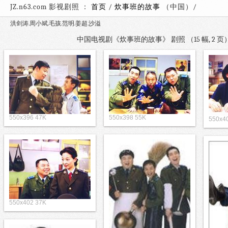
JZ.n63.com 影视剧照 ：
首页
/
炊事班的故事
（中国
洪剑涛.周小斌.毛孩.范明.姜超.沙溢
中国电视剧《炊事班的故事》 剧照 （15 幅, 2 
550x396 47K
550x398 55K
550x4
200x143 10K
142x200 5K
93x139 3K
550x402 37K