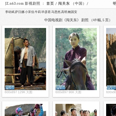
JZ.n63.com 影视剧照 ：
首页
/
闯关东
（中国）/
李幼斌.萨日娜.小宋佳.牛莉.毕彦君.马恩然.高明.鲍国安
中国电视剧《闯关东》 剧照 （49 幅, 5 页
600x897 129K 大图
600x897 96K 大图
600x9