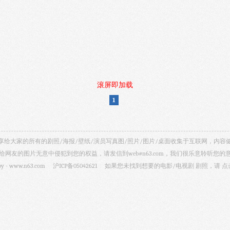
滚屏即加载
1
视剧照 共享给大家的所有的剧照/海报/壁纸/演员写真图/照片/图片/桌面收集于互联网，
给网友的图片无意中侵犯到您的权益，请发信到web#n63.com，我们很乐意聆听您的
by -
www.n63.com
沪ICP备05042621
如果您未找到想要的电影/电视剧 剧照，请
点