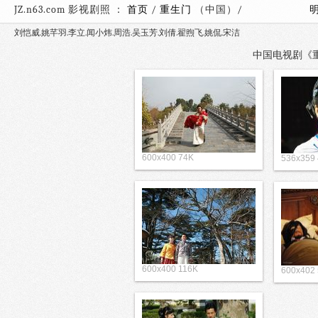
JZ.n63.com 影视剧照 ：
首页
/
重生门
（中国）/
刘恺威.姚芊羽.李立.闻小炜.周浩.吴玉芳.刘倩.翟煦飞.姚侃.宋洁
中国电视剧《重生
600x400 74K
536x359
600x400 116K
600x402