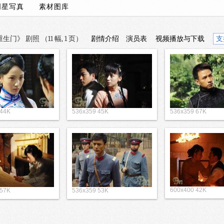
明星写真
素材图库
门》 剧照 （11 幅, 1 页）
剧情介绍
演员表
视频播放与下载
支
 44K
536x359 45K
536x359 67K
600x400 42K
 57K
536x359 53K