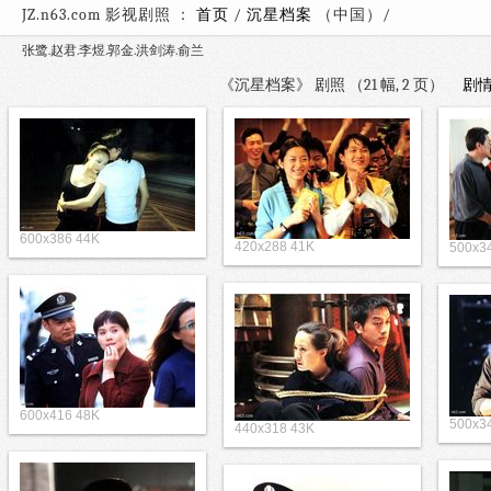
JZ.n63.com 影视剧照 ：
首页
/
沉星档案
（中国）
张鹭.赵君.李煜.郭金.洪剑涛.俞兰
《沉星档案》 剧照 （21 幅, 2 页）
剧
600x386 44K
420x288 41K
500x3
600x416 48K
500x3
440x318 43K