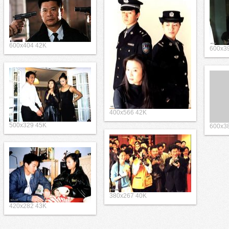
600x404 42K
600x3
400x566 42K
500x329 45K
600x3
380x267 40K
420x282 43K