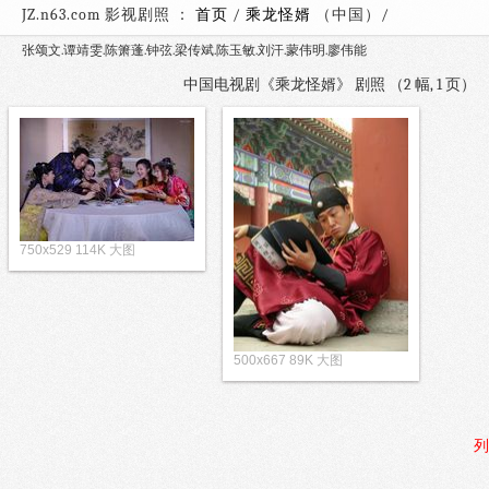
JZ.n63.com 影视剧照 ：
首页
/
乘龙怪婿
（中国）
张颂文.谭靖雯.陈箫蓬.钟弦.梁传斌.陈玉敏.刘汗.蒙伟明.廖伟能
中国电视剧《乘龙怪婿》 剧照 （2 幅, 1 页
750x529 114K 大图
500x667 89K 大图
列