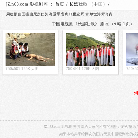
JZ.n63.com 影视剧照 ：
首页
/
长漂壮歌
（中国）
周建鹏.曲国强.曲尼次仁.河流.逯军.曹虎.张世宏.周 青.单世涛.亓肖肖
中国电视剧《长漂壮歌》 剧照 （4 幅, 1 页
750x501 125K 大图
750x501 129K 大图
750x5
列
JZ.n63.com 影视剧照 共享给大家的所有的剧照/海
如果本站共享给网友的图片无意中侵犯到您的权益，