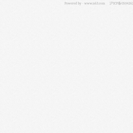
Powered by -
www.n63.com
沪ICP备050426