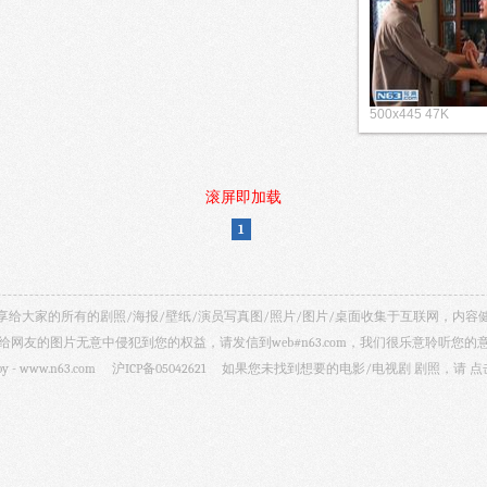
500x445 47K
滚屏即加载
1
视剧照 共享给大家的所有的剧照/海报/壁纸/演员写真图/照片/图片/桌面收集于互联网，
给网友的图片无意中侵犯到您的权益，请发信到web#n63.com，我们很乐意聆听您的
by -
www.n63.com
沪ICP备05042621
如果您未找到想要的电影/电视剧 剧照，请
点