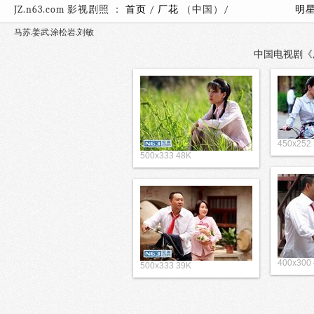
JZ.n63.com 影视剧照 ：
首页
/
厂花
（中国）/
明
马苏.姜武.涂松岩.刘敏
中国电视剧《厂
450x252
500x333 48K
400x300
500x333 39K