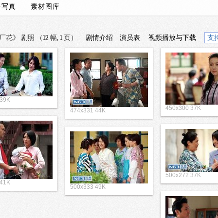
星写真
素材图库
花》 剧照 （12 幅, 1 页）
剧情介绍
演员表
视频播放与下载
支
 39K
450x300 37K
474x331 44K
500x272 37K
 41K
500x333 49K