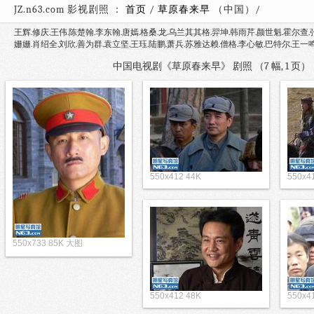
JZ.n63.com 影视剧照 ：
首页
/
草原春来早
（中国）
王辉.修庆.王伟.陈楚翰.李东翰.唐嫣.格桑.龙.乌兰其其格.羿坤.韩雨芹.颜世魁.霍尔查.
姗姗.肖绍全.刘欣.善为群.袁立坚.王珏.陆鹏.萧兵.苏雅达赖.僧格.李心敏.巴特尔.王一
中国电视剧《草原春来早》 剧照 （7 幅, 1 
550x412 44K
550x4
550x733 85K 大图
550x412 48K
550x4