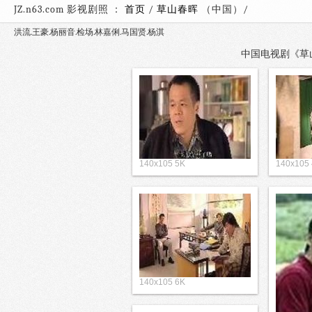
JZ.n63.com 影视剧照 ：
首页
/
草山春晖
（中国）
洪流.王豪.杨丽音.检场.林嘉俐.马国贤.杨淇
中国电视剧《草山春
140x105 5K
140x105
140x105 6K