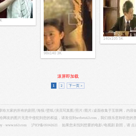
5K
140x105 5K
98x140 3K
滚屏即加载
1
2
下一页 >
视剧照 共享给大家的所有的剧照/海报/壁纸/演员写真图/照片/图片/桌面收集于互联网，
给网友的图片无意中侵犯到您的权益，请发信到web#n63.com，我们很乐意聆听您的
by -
www.n63.com
沪ICP备05042621
如果您未找到想要的电影/电视剧 剧照，请
点