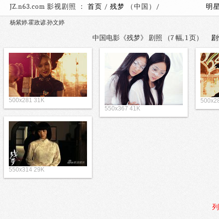
JZ.n63.com 影视剧照 ：
首页
/
残梦
（中国）/
明
杨紫婷.霍政谚.孙文婷
中国电影《残梦》 剧照 （7 幅, 1 页）
剧
500x281 31K
500x2
550x367 41K
550x314 29K
列