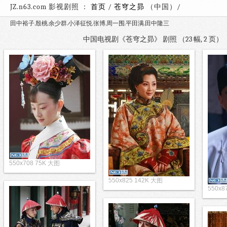
JZ.n63.com 影视剧照 ：
首页
/
苍穹之昴
（中国）
田中裕子.殷桃.余少群.小泽征悦.张博.周一围.平田满.田中隆三
中国电视剧《苍穹之昴》 剧照 （23 幅, 2 页
550x708 75K 大图
550x825 142K 大图
550x8