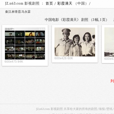
JZ.n63.com 影视剧照 ：
首页
/
彩霞满天
（中国）
秦汉.林青霞.马永霖
中国电影《彩霞满天》 剧照 （3 幅, 1 页）
600x426 60K
600x4
600x475 84K
列
JZ.n63.com 影视剧照 共享给大家的所有的剧照/海