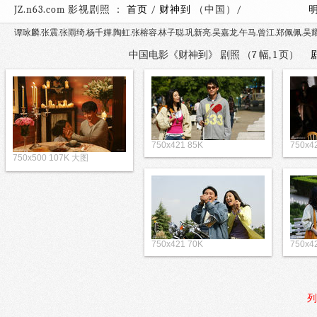
JZ.n63.com 影视剧照 ：
首页
/
财神到
（中国）/
谭咏麟.张震.张雨绮.杨千嬅.陶虹.张榕容.林子聪.巩新亮.吴嘉龙.午马.曾江.郑佩佩.吴
中国电影《财神到》 剧照 （7 幅, 1 页）
750x421 85K
750x4
750x500 107K 大图
750x421 70K
750x4
列