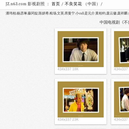
JZ.n63.com 影视剧照 ：
首页
/
不良笑花
（中国）
潘玮柏.杨丞琳.藤冈靛.陈妍希.检场.文英.席曼宁.小call.是元介.黄柏钧.庞云徽.庞祥麟
中国电视剧《不良笑
434x337 18K
434x337
434x337 23K
434x337