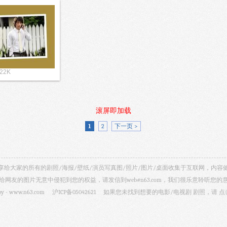
 22K
滚屏即加载
1
2
下一页 >
视剧照 共享给大家的所有的剧照/海报/壁纸/演员写真图/照片/图片/桌面收集于互联网，
给网友的图片无意中侵犯到您的权益，请发信到web#n63.com，我们很乐意聆听您的
by -
www.n63.com
沪ICP备05042621
如果您未找到想要的电影/电视剧 剧照，请
点