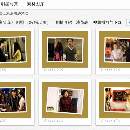
/
明星写真
素材图库
.金玉岚.唐琪.许慧欣
花》 剧照 （24 幅, 2 页）
剧情介绍
演员表
视频播放与下载
 23K
434x337 20K
434x337 25K
 26K
434x337 20K
434x337 24K