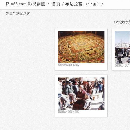
JZ.n63.com 影视剧照 ：
首页
/
布达拉宫
（中国）
陈真导演纪录片
《布达拉宫
589x400 48K
589x407
589x405 45K