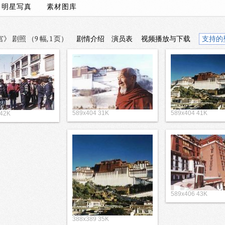
/
明星写真
素材图库
》 剧照 （9 幅, 1 页）
剧情介绍
演员表
视频播放与下载
支持的
589x404 31K
589x404 41K
 42K
589x406 43K
388x389 35K