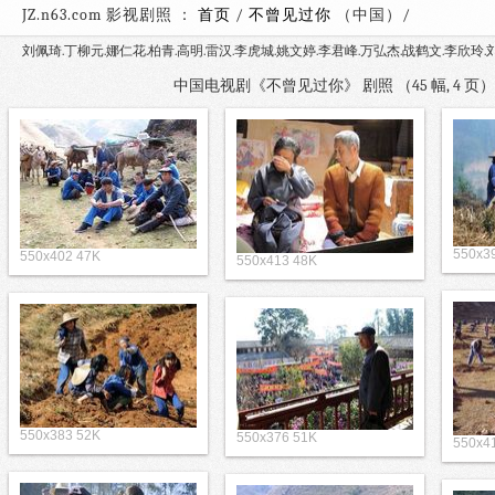
JZ.n63.com 影视剧照 ：
首页
/
不曾见过你
（中国）
刘佩琦.丁柳元.娜仁花.柏青.高明.雷汉.李虎城.姚文婷.李君峰.万弘杰.战鹤文.李欣玲.
中国电视剧《不曾见过你》 剧照 （45 幅, 4 
550x3
550x402 47K
550x413 48K
550x383 52K
550x376 51K
550x4