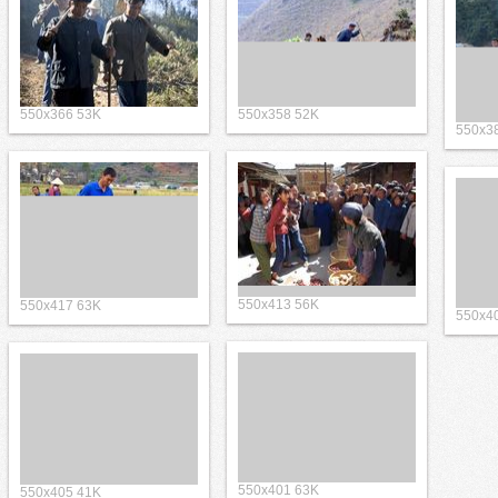
550x366 53K
550x358 52K
550x3
550x413 56K
550x417 63K
550x4
550x401 63K
550x405 41K