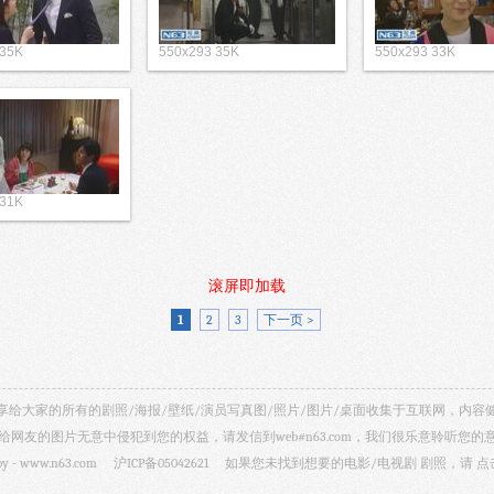
 35K
550x293 35K
550x293 33K
 31K
滚屏即加载
1
2
3
下一页 >
视剧照 共享给大家的所有的剧照/海报/壁纸/演员写真图/照片/图片/桌面收集于互联网，
给网友的图片无意中侵犯到您的权益，请发信到web#n63.com，我们很乐意聆听您的
by -
www.n63.com
沪ICP备05042621
如果您未找到想要的电影/电视剧 剧照，请
点