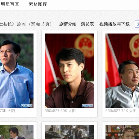
/
明星写真
素材图库
长》 剧照 （25 幅, 3 页）
剧情介绍
演员表
视频播放与下载
 73K 大图
550x827 60K 大图
550x827 79K 大图