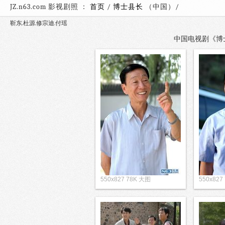
JZ.n63.com 影视剧照 ：
首页
/
博士县长
（中国）
靳东.杜源.修宗迪.付瑶
中国电视剧《博士县
550x827 78K 大图
550x827