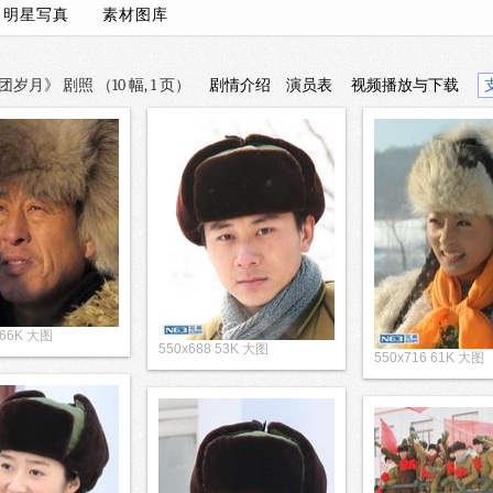
/
明星写真
素材图库
月》 剧照 （10 幅, 1 页）
剧情介绍
演员表
视频播放与下载
 66K 大图
550x688 53K 大图
550x716 61K 大图