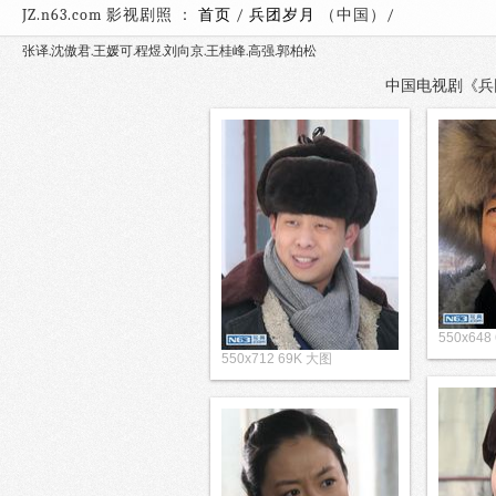
JZ.n63.com 影视剧照 ：
首页
/
兵团岁月
（中国）
张译.沈傲君.王媛可.程煜.刘向京.王桂峰.高强.郭柏松
中国电视剧《兵团岁
550x648
550x712 69K 大图