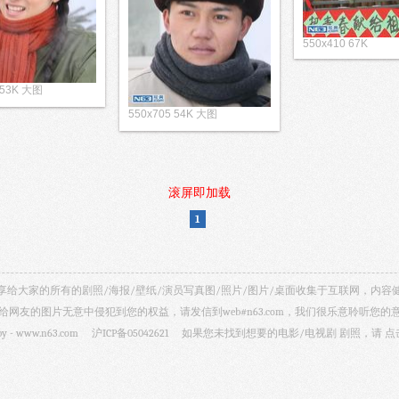
550x410 67K
 53K 大图
550x705 54K 大图
滚屏即加载
1
视剧照 共享给大家的所有的剧照/海报/壁纸/演员写真图/照片/图片/桌面收集于互联网，
给网友的图片无意中侵犯到您的权益，请发信到web#n63.com，我们很乐意聆听您的
by -
www.n63.com
沪ICP备05042621
如果您未找到想要的电影/电视剧 剧照，请
点