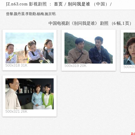
JZ.n63.com 影视剧照 ：
首页
/
别问我是谁
（中国）
曾黎.颜丹晨.李勤勤.杨梅.施京明.
中国电视剧《别问我是谁》 剧照 （6 幅, 1 
500x318 31K
500x319 20K
500x3
500x321 26K
列