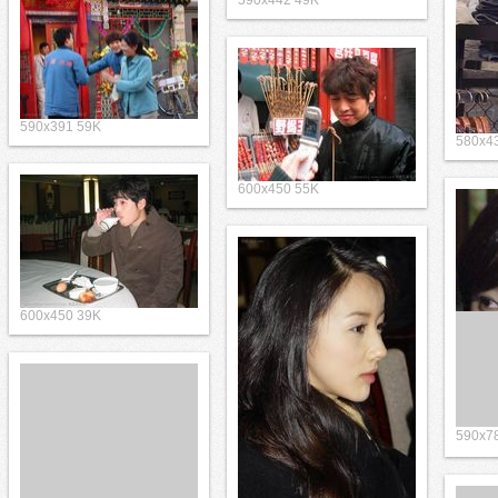
590x442 49K
590x391 59K
580x4
600x450 55K
600x450 39K
590x7