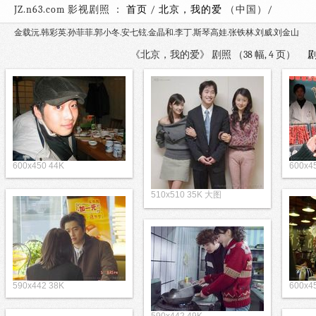
JZ.n63.com 影视剧照 ：
首页
/
北京，我的爱
（中国
金载沅.韩彩英.孙菲菲.郭小冬.安七铉.金晶和.李丁.斯琴高娃.张铁林.刘威.刘金山
《北京，我的爱》 剧照 （38 幅, 4 页）
600x450 44K
600x4
510x510 35K 大图
590x442 38K
600x4