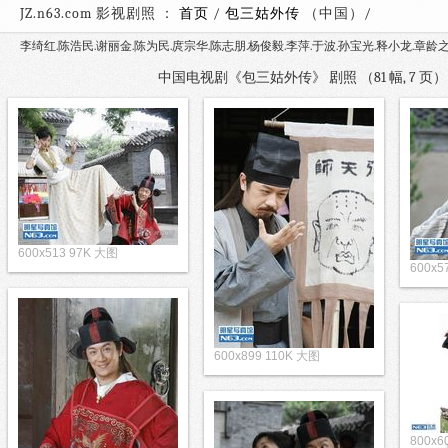
JZ.n63.com 影视剧照 ：
首页
/
包三姑外传
（中国）
李绮红.陈浩民.谢丽金.陈为民.庹宗华.陈志朋.杨俊毅.李萍.于波.孙宝光.释小龙.章龄之
中国电视剧《包三姑外传》 剧照 （81 幅, 7 
600x513 97K 大图
600x5
600x899 110K 大图
800x