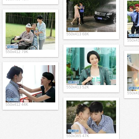
550x413 68K
550x4
550x412 79K
550x413 52K
550x4
550x412 44K
550x365 47K