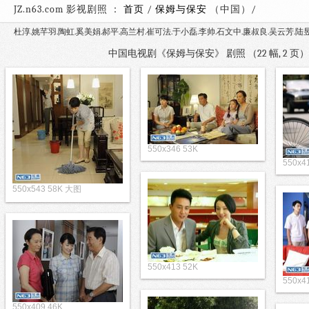
JZ.n63.com 影视剧照 ：
首页
/
保姆与保安
（中国）
杜淳.姚芊羽.陶虹.奚美娟.郝平.高兰村.崔可法.于小磊.李帅.石文中.廉叔良.吴云芳.陆
中国电视剧《保姆与保安》 剧照 （22 幅, 2 
550x346 53K
550x4
550x543 58K 大图
550x413 52K
550x4
550x409 46K