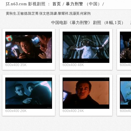
JZ.n63.com 影视剧照 ：
首页
/
暴力刑警
（中国）
黄秋生.王敏德.陈芷菁.张文慈.陈豪.黎耀祥.冼灏英.何家驹
中国电影《暴力刑警》 剧照 （8 幅, 1 页）
600x400 35K
600x400 48K
600x4
600x400 26K
600x400 24K
600x4