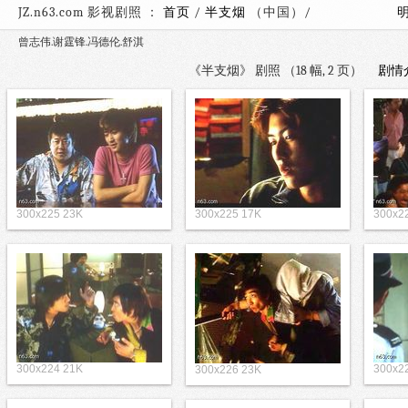
JZ.n63.com 影视剧照 ：
首页
/
半支烟
（中国）/
曾志伟.谢霆锋.冯德伦.舒淇
《半支烟》 剧照 （18 幅, 2 页）
剧情
300x225 23K
300x225 17K
300x2
300x224 21K
300x2
300x226 23K